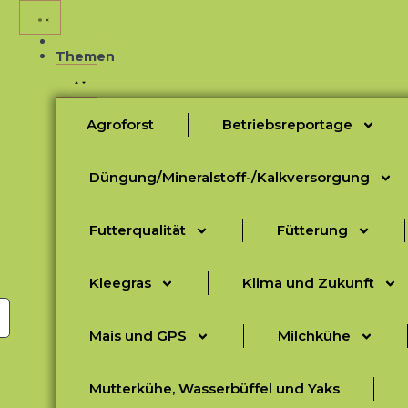
Startseite
Themen
Agroforst
Betriebsreportage
Düngung/Mineralstoff-/Kalkversorgung
Futterqualität
Fütterung
Kleegras
Klima und Zukunft
Mais und GPS
Milchkühe
Mutterkühe, Wasserbüffel und Yaks