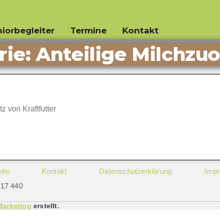
iorbegleiter
Termine
Kontakt
rie: Anteilige Milchzu
 von Kraftfutter
ite
Kontakt
Datenschutzerklärung
Imp
317 440
arketing
erstellt.