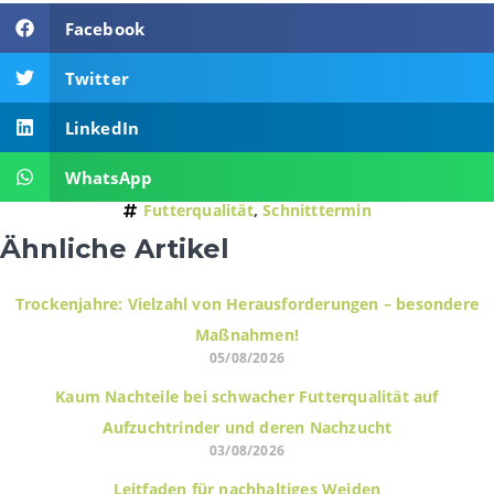
Facebook
Twitter
LinkedIn
WhatsApp
Futterqualität
,
Schnitttermin
Ähnliche Artikel
Trockenjahre: Vielzahl von Herausforderungen – besondere
Maßnahmen!
05/08/2026
Kaum Nachteile bei schwacher Futterqualität auf
Aufzuchtrinder und deren Nachzucht
03/08/2026
Leitfaden für nachhaltiges Weiden