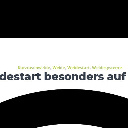
Kurzrasenweide
,
Weide
,
Weidestart
,
Weidesysteme
idestart besonders au