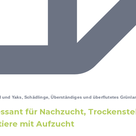
l und Yaks
,
Schädlinge
,
Überständiges und überflutetes Grünla
essant für Nachzucht, Trockenst
iere mit Aufzucht