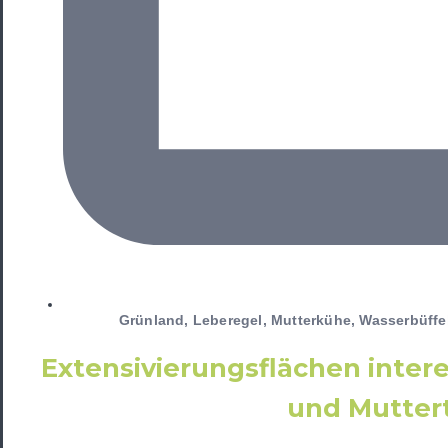
Grünland
,
Leberegel
,
Mutterkühe, Wasserbüffe
Extensivierungsflächen inter
und Muttert