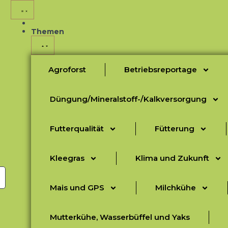
Startseite
Themen
Agroforst
Betriebsreportage
Düngung/Mineralstoff-/Kalkversorgung
Futterqualität
Fütterung
Kleegras
Klima und Zukunft
Mais und GPS
Milchkühe
Mutterkühe, Wasserbüffel und Yaks